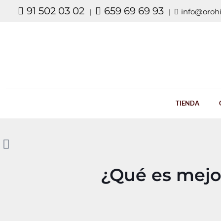
91 502 03 02
659 69 69 93
info@orohi
|
|
TIENDA
¿Qué es mejo