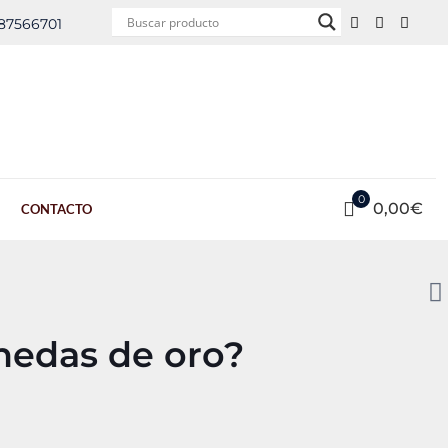
987566701
0
0,00€
CONTACTO
nedas de oro?