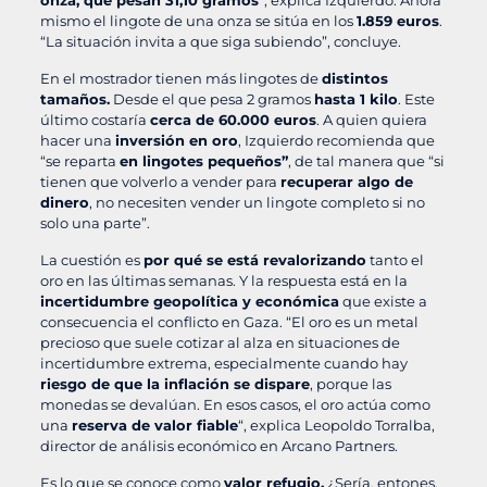
mismo el lingote de una onza se sitúa en los
1.859 euros
.
“La situación invita a que siga subiendo”, concluye.
En el mostrador tienen más lingotes de
distintos
tamaños.
Desde el que pesa 2 gramos
hasta 1 kilo
. Este
último costaría
cerca de 60.000 euros
. A quien quiera
hacer una
inversión en oro
, Izquierdo recomienda que
“se reparta
en lingotes pequeños”
, de tal manera que “si
tienen que volverlo a vender para
recuperar algo de
dinero
, no necesiten vender un lingote completo si no
solo una parte”.
La cuestión es
por qué se está revalorizando
tanto el
oro en las últimas semanas. Y la respuesta está en la
incertidumbre geopolítica y económica
que existe a
consecuencia el conflicto en Gaza. “El oro es un metal
precioso que suele cotizar al alza en situaciones de
incertidumbre extrema, especialmente cuando hay
riesgo de que la inflación se dispare
, porque las
monedas se devalúan. En esos casos, el oro actúa como
una
reserva de valor fiable
“, explica Leopoldo Torralba,
director de análisis económico en Arcano Partners.
Es lo que se conoce como
valor refugio.
¿Sería, entones,