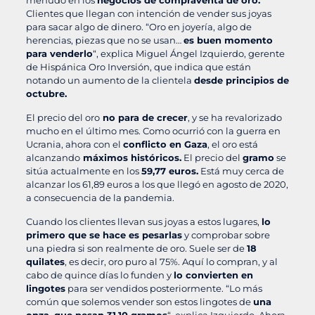
Clientes que llegan con intención de vender sus joyas
para sacar algo de dinero. “Oro en joyería, algo de
herencias, piezas que no se usan…
es buen momento
para venderlo
“, explica Miguel Ángel Izquierdo, gerente
de Hispánica Oro Inversión, que indica que están
notando un aumento de la clientela
desde principios de
octubre.
El precio del oro
no para de crecer
, y se ha revalorizado
mucho en el último mes. Como ocurrió con la guerra en
Ucrania, ahora con el
conflicto en Gaza
, el oro está
alcanzando
máximos históricos.
El precio del
gramo
se
sitúa actualmente en los
59,77 euros.
Está muy cerca de
alcanzar los 61,89 euros a los que llegó en agosto de 2020,
a consecuencia de la pandemia.
Cuando los clientes llevan sus joyas a estos lugares,
lo
primero que se hace es pesarlas
y comprobar sobre
una piedra si son realmente de oro. Suele ser de
18
quilates
, es decir, oro puro al 75%. Aquí lo compran, y al
cabo de quince días lo funden y
lo convierten en
lingotes
para ser vendidos posteriormente. “Lo más
común que solemos vender son estos lingotes de
una
onza, que pesan 31,10 gramos
“, explica Izquierdo. Ahora