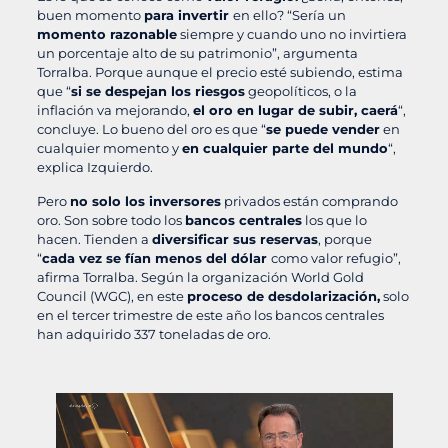
buen momento
para invertir
en ello? “Sería un
momento razonable
siempre y cuando uno no invirtiera
un porcentaje alto de su patrimonio”, argumenta
Torralba. Porque aunque el precio esté subiendo, estima
que “
si se despejan los riesgos
geopolíticos, o la
inflación va mejorando,
el oro en lugar de subir, caerá
“,
concluye. Lo bueno del oro es que “
se puede vender
en
cualquier momento y
en cualquier parte del mundo
“,
explica Izquierdo.
Pero
no solo los inversores
privados están comprando
oro. Son sobre todo los
bancos centrales
los que lo
hacen. Tienden a
diversificar sus reservas
, porque
“
cada vez se fían menos del dólar
como valor refugio”,
afirma Torralba. Según la organización World Gold
Council (WGC), en este
proceso de desdolarización,
solo
en el tercer trimestre de este año los bancos centrales
han adquirido 337 toneladas de oro.