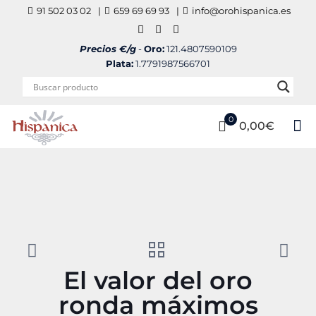
91 502 03 02
|
659 69 69 93
|
info@orohispanica.es
Precios €/g
-
Oro:
121.4807590109
Plata:
1.7791987566701
0
0,00€
El valor del oro
ronda máximos