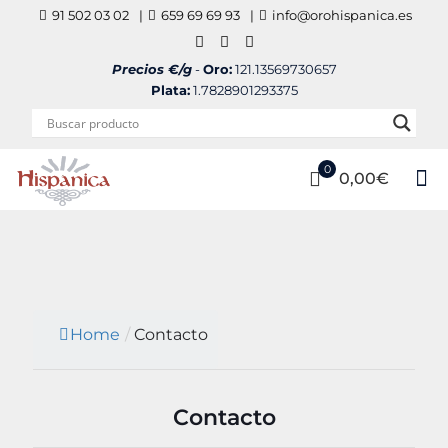
91 502 03 02
|
659 69 69 93
|
info@orohispanica.es
Precios €/g
-
Oro:
121.13569730657
Plata:
1.7828901293375
0
0,00€
Home
/
Contacto
Contacto