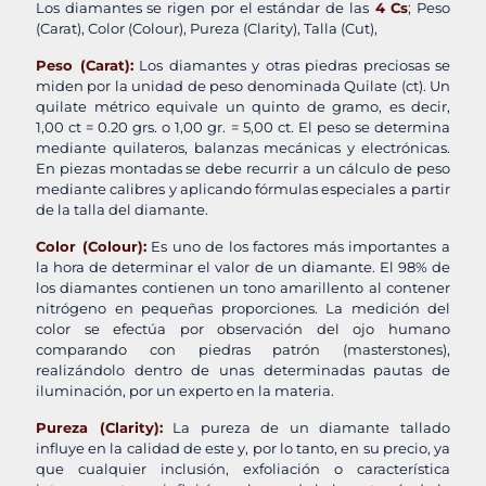
Los diamantes se rigen por el estándar de las
4 Cs
; Peso
(Carat), Color (Colour), Pureza (Clarity), Talla (Cut),
Peso (Carat):
Los diamantes y otras piedras preciosas se
miden por la unidad de peso denominada Quilate (ct). Un
quilate métrico equivale un quinto de gramo, es decir,
1,00 ct = 0.20 grs. o 1,00 gr. = 5,00 ct. El peso se determina
mediante quilateros, balanzas mecánicas y electrónicas.
En piezas montadas se debe recurrir a un cálculo de peso
mediante calibres y aplicando fórmulas especiales a partir
de la talla del diamante.
Color (Colour):
Es uno de los factores más importantes a
la hora de determinar el valor de un diamante. El 98% de
los diamantes contienen un tono amarillento al contener
nitrógeno en pequeñas proporciones. La medición del
color se efectúa por observación del ojo humano
comparando con piedras patrón (masterstones),
realizándolo dentro de unas determinadas pautas de
iluminación, por un experto en la materia.
Pureza (Clarity):
La pureza de un diamante tallado
influye en la calidad de este y, por lo tanto, en su precio, ya
que cualquier inclusión, exfoliación o característica