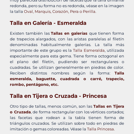
muy parecida distribución de facetas que la talla brillante
redonda, pero su forma no es redonda, véase en la imagen
la talla
Oval, Marquis, Corazón, Pera o Perilla.
Talla en Galería - Esmeralda
Existen también las
Tallas en galerías
que tienen forma
de trapecios alargados, con las aristas paralelas al filetín
denominadas habitualmente galerías. La talla más
importante de este grupo es la
Talla Esmeralda
, utilizada
especialmente para esta gema. Tiene forma octogonal en
el plano del filetín, pudiendo ser rectangulares o
cuadradas. Se utilizan generalmente en piedras de color.
Reciben distintos nombres según la forma:
Talla
esmeralda, baguette, cuadrada o carré, trapecio,
rombo, pentágono, etc.
Talla en Tijera o Cruzada - Princesa
Otro tipo de tallas, menos común, son las
Tallas en Tijera
o Cruzada
, de forma rectangular con los vértices cortados;
las facetas que rodean a la tabla tienen forma de
triángulos cruzados. Se utilizan sobre todo en piedras de
imitación o gemas coloreadas. Véase la
Talla Princesa.