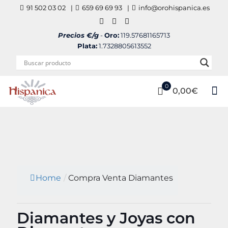
91 502 03 02
|
659 69 69 93
|
info@orohispanica.es
Precios €/g
-
Oro:
119.57681165713
Plata:
1.7328805613552
0
0,00€
Home
/
Compra Venta Diamantes
Diamantes y Joyas con