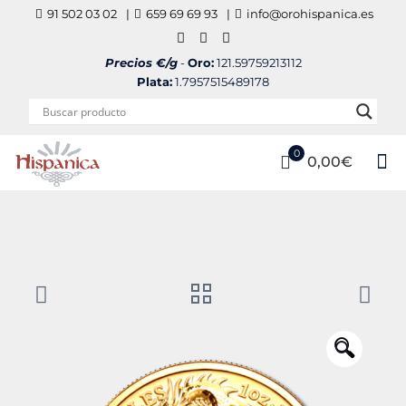
91 502 03 02
|
659 69 69 93
|
info@orohispanica.es
Precios €/g
-
Oro:
121.59759213112
Plata:
1.7957515489178
0
0,00€
🔍