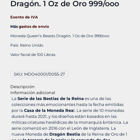
Dragón. 1 Oz de Oro 999/ooo
Exento de IVA
Más
gastos de envío
Moneda Queen’s Beasts Dragón. 1 Oz de Oro 999/ooo
País: Reino Unido
Valor facial de 100 Libras.
SKU:
MDO40001/0055-27
Descripción
Información adicional
La
Serie de las Bestias de la Reina
es una de las
colecciones más emocionantes hasta la fecha emitidas
por la
Casa de la Moneda Rea
l. La serie de 10 monedas
durará hasta 2021, y los diseños están basados en las
míticas criaturas heráldicas de la monarquía británica. La
serie comenzó en 2016 con el León de Inglaterra. La
nueva Moneda de
Dragón Bestia
de la Reina de Oro de 1
oz es
la tercera de la serie y la segunda de dos